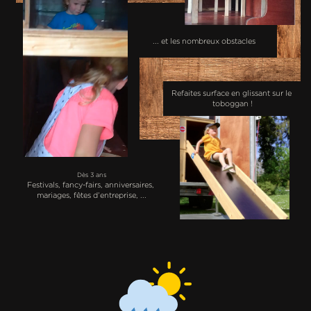
... et les nombreux obstacles
Refaites surface en glissant sur le ​
toboggan !
Dès 3 ans
Festivals, fancy-fairs, anniversaires, ​
mariages, fêtes d’entreprise, ...