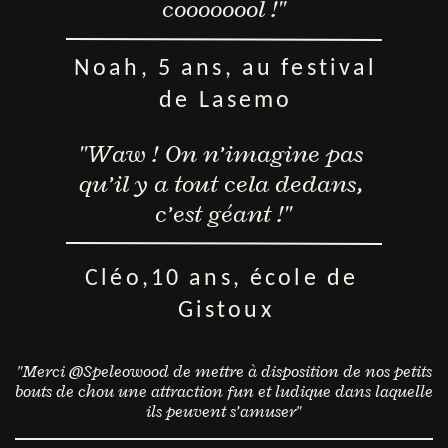
cooo​ooool !"
Noah, 5 ans, au fes​tival
d​e Lasemo
"Waw ! On n’imagine pas ​
qu’il y a tout cela dedans, ​
c’es​t géant !"
Cléo,10 ans, école de ​
Gisto​ux
"Merci @Speleowood de mettre à disposition de nos petits
​bouts de chou une attraction fun et ludique dans laquelle
​ils peuvent s’amuser"